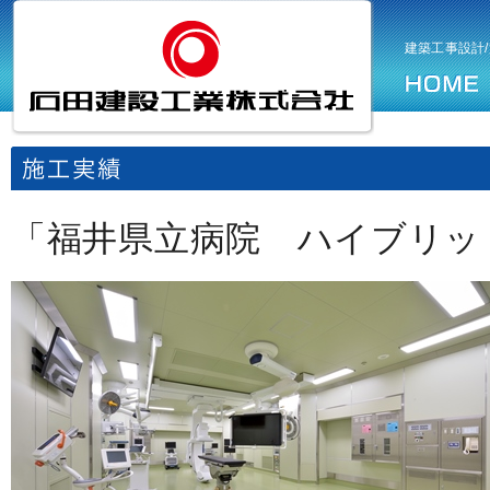
石
HOME
施
会
ア
石
田
工
社
ク
田
建
実
案
セ
建
建築工事設計
設
績
内
ス
設
工
工
業
業
株
株
式
式
会
会
社
社
「福井県立病院 ハイブリッ